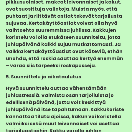
pikkusuolaiset, makeat leivonnaiset ja kakut,
ovat suosittuja valintoja. Muista myös, että
puhtaat ja riittävät astiat tekevät tarjoilusta
sujuvaa. Kertakäyttöastiat voivat olla hyvä
vaihtoehto suuremmissa juhlissa. Kakkujen
koristelu voi olla etukäteen suunniteltu, jotta
juhlapäivänä kaikki sujuu mutkattomasti. Ja
vaikka kertakäyttöastiat ovat käteviä, ethän
unohda, että roskia saattaa kertyä enemmän
– varaa siis tarpeeksi roskapusseja.
5. Suunnittelu ja aikataulutus
Hyvä suunnittelu auttaa vähentämään
juhlastressiä. Valmista osan tarjoiluista jo
edellisenä päivänä, jotta voit keskittyä
juhlapäivänä itse tapahtumaan. Kakkukoriste
kannattaa tilata ajoissa, kakun voi koristella
valmiiksi sekä muut leivonnaiset voi asettaa
tarjoiluastioihin. Kakku voi olla juhlan