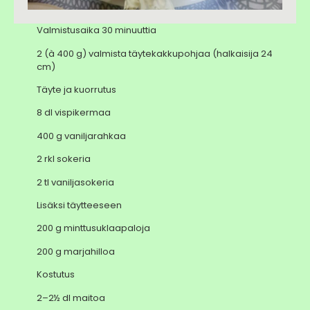
Valmistusaika 30 minuuttia
2 (à 400 g) valmista täytekakkupohjaa (halkaisija 24
cm)
Täyte ja kuorrutus
8 dl vispikermaa
400 g vaniljarahkaa
2 rkl sokeria
2 tl vaniljasokeria
Lisäksi täytteeseen
200 g minttusuklaapaloja
200 g marjahilloa
Kostutus
2–2½ dl maitoa