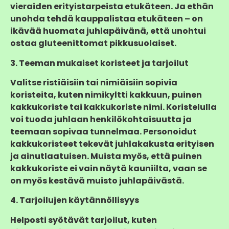
vieraiden erityistarpeista etukäteen. Ja ethän
unohda tehdä kauppalistaa etukäteen – on
ikävää huomata juhlapäivänä, että unohtui
ostaa gluteenittomat pikkusuolaiset.
3. Teeman mukaiset koristeet ja tarjoilut
Valitse ristiäisiin tai nimiäisiin sopivia
koristeita, kuten nimikyltti kakkuun, puinen
kakkukoriste tai kakkukoriste nimi. Koristelulla
voi tuoda juhlaan henkilökohtaisuutta ja
teemaan sopivaa tunnelmaa. Personoidut
kakkukoristeet tekevät juhlakakusta erityisen
ja ainutlaatuisen. Muista myös, että puinen
kakkukoriste ei vain näytä kauniilta, vaan se
on myös kestävä muisto juhlapäivästä.
4. Tarjoilujen käytännöllisyys
Helposti syötävät tarjoilut, kuten