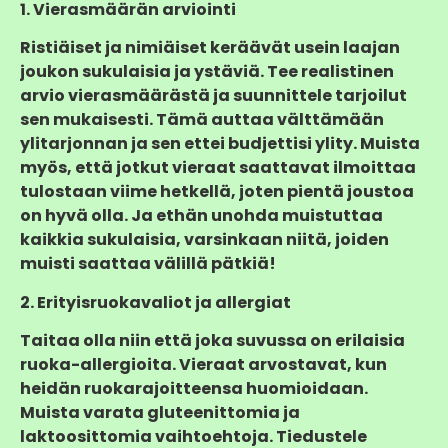
1. Vierasmäärän arviointi
Ristiäiset ja nimiäiset keräävät usein laajan
joukon sukulaisia ja ystäviä. Tee realistinen
arvio vierasmäärästä ja suunnittele tarjoilut
sen mukaisesti. Tämä auttaa välttämään
ylitarjonnan ja sen ettei budjettisi ylity. Muista
myös, että jotkut vieraat saattavat ilmoittaa
tulostaan viime hetkellä, joten pientä joustoa
on hyvä olla. Ja ethän unohda muistuttaa
kaikkia sukulaisia, varsinkaan niitä, joiden
muisti saattaa välillä pätkiä!
2. Erityisruokavaliot ja allergiat
Taitaa olla niin että joka suvussa on erilaisia
ruoka-allergioita. Vieraat arvostavat, kun
heidän ruokarajoitteensa huomioidaan.
Muista varata gluteenittomia ja
laktoosittomia vaihtoehtoja. Tiedustele