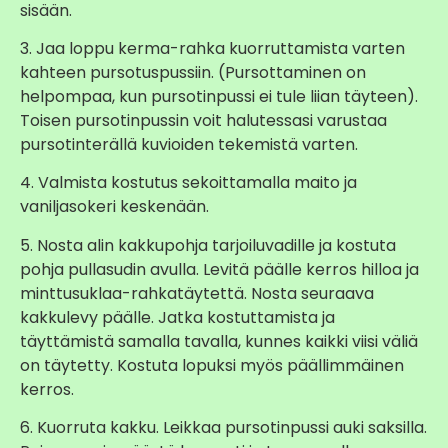
sisään.
3. Jaa loppu kerma-rahka kuorruttamista varten
kahteen pursotuspussiin. (Pursottaminen on
helpompaa, kun pursotinpussi ei tule liian täyteen).
Toisen pursotinpussin voit halutessasi varustaa
pursotinterällä kuvioiden tekemistä varten.
4. Valmista kostutus sekoittamalla maito ja
vaniljasokeri keskenään.
5. Nosta alin kakkupohja tarjoiluvadille ja kostuta
pohja pullasudin avulla. Levitä päälle kerros hilloa ja
minttusuklaa-rahkatäytettä. Nosta seuraava
kakkulevy päälle. Jatka kostuttamista ja
täyttämistä samalla tavalla, kunnes kaikki viisi väliä
on täytetty. Kostuta lopuksi myös päällimmäinen
kerros.
6. Kuorruta kakku. Leikkaa pursotinpussi auki saksilla.