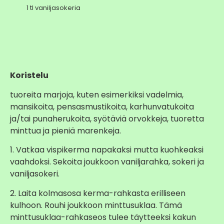
1 tl vaniljasokeria
Koristelu
tuoreita marjoja, kuten esimerkiksi vadelmia,
mansikoita, pensasmustikoita, karhunvatukoita
ja/tai punaherukoita, syötäviä orvokkeja, tuoretta
minttua ja pieniä marenkeja.
1. Vatkaa vispikerma napakaksi mutta kuohkeaksi
vaahdoksi. Sekoita joukkoon vaniljarahka, sokeri ja
vaniljasokeri.
2. Laita kolmasosa kerma-rahkasta erilliseen
kulhoon. Rouhi joukkoon minttusuklaa. Tämä
minttusuklaa-rahkaseos tulee täytteeksi kakun