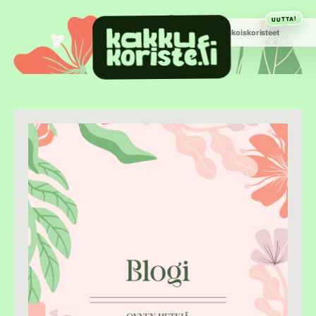
UUTTA!
0
Hääkakkukoriste
Erikoiskoristeet