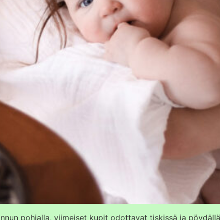
annun pohjalla, viimeiset kupit odottavat tiskissä ja pöydä