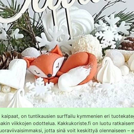
ta kaipaat, on tuntikausien surffailu kymmenien eri tuotekat
ittaakin viikkojen odottelua. Kakkukoriste.fi on luotu ratka
ivaisimmaksi, jotta sinä voit keskittyä olennaiseen – eli 