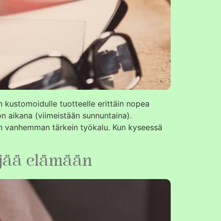
n kustomoidulle tuotteelle erittäin nopea
kon aikana (viimeistään sunnuntaina).
i on vanhemman tärkein työkalu. Kun kyseessä
a jää elämään