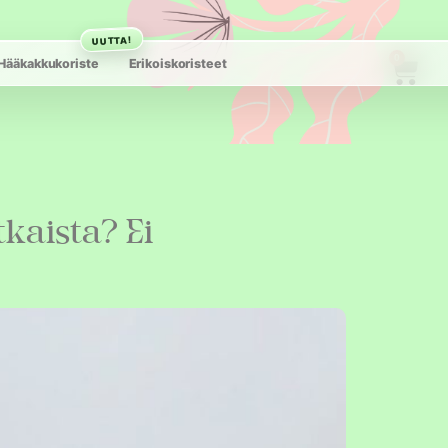
UUTTA!
0
Hääkakkukoriste
Erikoiskoristeet
tkaista? Ei