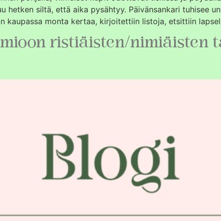
u hetken siltä, että aika pysähtyy. Päivänsankari tuhisee un
n kaupassa monta kertaa, kirjoitettiin listoja, etsittiin lapsel
mioon ristiäisten/nimiäisten t