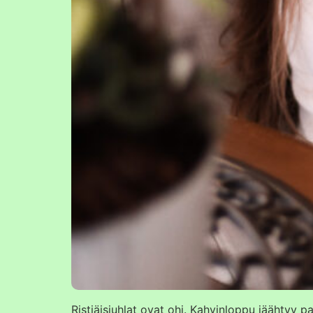
Ristiäisjuhlat ovat ohi. Kahvinloppu jäähtyy p