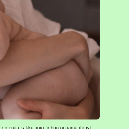
llä on enää kakkulapio, johon on jämähtänyt