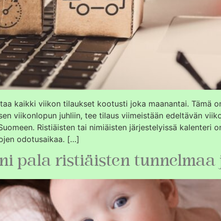
ittaa kaikki viikon tilaukset kootusti joka maanantai. Tämä o
sen viikonlopun juhliin, tee tilaus viimeistään edeltävän vii
 Suomeen. Ristiäisten tai nimiäisten järjestelyissä kalenter
kojen odotusaikaa. […]
ieni pala ristiäisten tunnelma