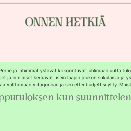
ia.Perhe ja lähimmät ystävät kokoontuvat juhlimaan uutta tulok
iset ja nimiäiset keräävät usein laajan joukon sukulaisia ja y
aa välttämään ylitarjonnan ja sen ettei budjettisi ylity. Mui
pputuloksen kun suunnittelen